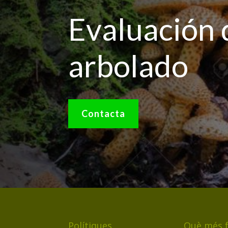
Evaluación 
arbolado
Contacta
Polítiques
Què més 