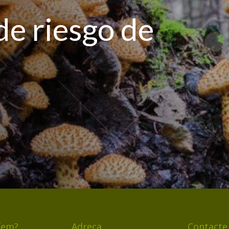
de riesgo de
fem?
Adreça
Contacte