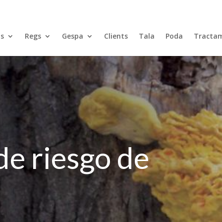
ns
Regs
Gespa
Clients
Tala
Poda
Tractam
de riesgo de