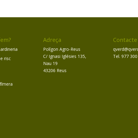
fem?
Adreça
Contacte
jardineria
Polígon Agro-Reus
qverd@qver
C/ Ignasi Iglésies 135,
Tel. 977 300
e risc
Nau 19
43206 Reus
Efímera