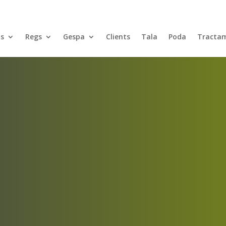
ns
Regs
Gespa
Clients
Tala
Poda
Tractam