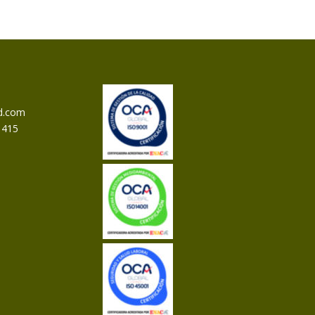
d.com
 415