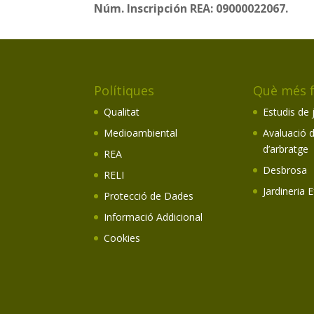
Núm. Inscripción REA: 09000022067.
Polítiques
Què més 
Qualitat
Estudis de 
Medioambiental
Avaluació d
d’arbratge
REA
Desbrosa
RELI
Jardineria 
Protecció de Dades
Informació Addicional
Cookies