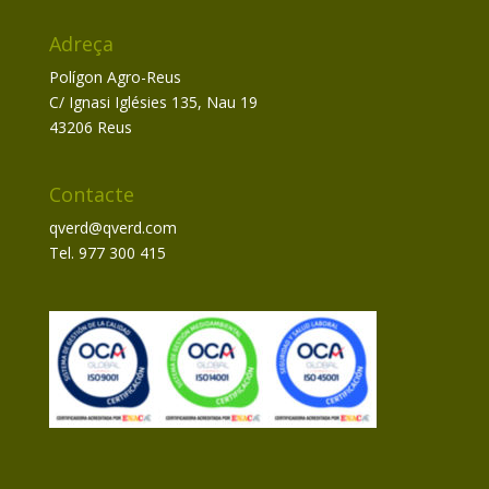
Adreça
Polígon Agro-Reus
C/ Ignasi Iglésies 135, Nau 19
43206 Reus
Contacte
qverd@qverd.com
Tel. 977 300 415