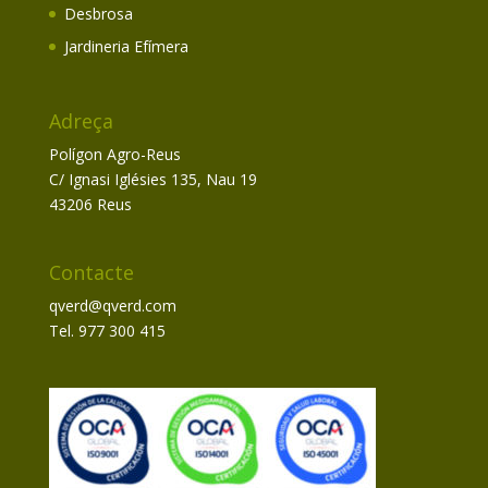
Desbrosa
Jardineria Efímera
Adreça
Polígon Agro-Reus
C/ Ignasi Iglésies 135, Nau 19
43206 Reus
Contacte
qverd@qverd.com
Tel. 977 300 415